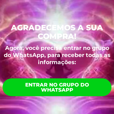
AGRADECEMOS A SUA
COMPRA!
Agora, você precisa entrar no grupo
do WhatsApp, para receber todas as
informações:
ENTRAR NO GRUPO DO
WHATSAPP